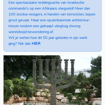
Een spectaculaire reddingsactie van Israëlische
commando's op een Afrikaans vliegveld! Meer dan
100 Joodse reizigers, in handen van terroristen, liepen
groot gevaar. Maar een opzienbarende antiterreur-
missie rondom een gekaapt vliegtuig dwong
wereldwijd bewondering af.
Wil je weten hoe dit 50 jaar geleden in zijn werk
ging? Klik dan
HIER
Previous
Next