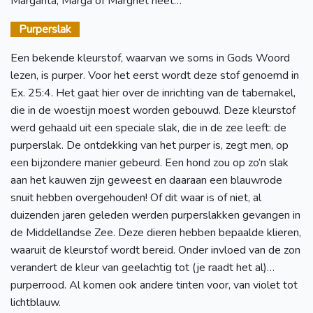
Margarita, Marga of Margriet heet…
Purperslak
Een bekende kleurstof, waarvan we soms in Gods Woord
lezen, is purper. Voor het eerst wordt deze stof genoemd in
Ex. 25:4. Het gaat hier over de inrichting van de tabernakel,
die in de woestijn moest worden gebouwd. Deze kleurstof
werd gehaald uit een speciale slak, die in de zee leeft: de
purperslak. De ontdekking van het purper is, zegt men, op
een bijzondere manier gebeurd. Een hond zou op zo’n slak
aan het kauwen zijn geweest en daaraan een blauwrode
snuit hebben overgehouden! Of dit waar is of niet, al
duizenden jaren geleden werden purperslakken gevangen in
de Middellandse Zee. Deze dieren hebben bepaalde klieren,
waaruit de kleurstof wordt bereid. Onder invloed van de zon
verandert de kleur van geelachtig tot (je raadt het al)…
purperrood. Al komen ook andere tinten voor, van violet tot
lichtblauw.