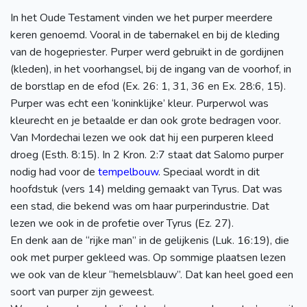
In het Oude Testament vinden we het purper meerdere
keren genoemd. Vooral in de tabernakel en bij de kleding
van de hogepriester. Purper werd gebruikt in de gordijnen
(kleden), in het voorhangsel, bij de ingang van de voorhof, in
de borstlap en de efod (Ex. 26: 1, 31, 36 en Ex. 28:6, 15).
Purper was echt een ‘koninklijke’ kleur. Purperwol was
kleurecht en je betaalde er dan ook grote bedragen voor.
Van Mordechai lezen we ook dat hij een purperen kleed
droeg (Esth. 8:15). In 2 Kron. 2:7 staat dat Salomo purper
nodig had voor de
tempelbouw
. Speciaal wordt in dit
hoofdstuk (vers 14) melding gemaakt van Tyrus. Dat was
een stad, die bekend was om haar purperindustrie. Dat
lezen we ook in de profetie over Tyrus (Ez. 27).
En denk aan de “rijke man” in de gelijkenis (Luk. 16:19), die
ook met purper gekleed was. Op sommige plaatsen lezen
we ook van de kleur “hemelsblauw”. Dat kan heel goed een
soort van purper zijn geweest.