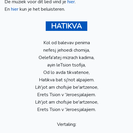
De muziek voor dit lied vind je
hier
.
En
hier
kun je het beluisteren.
HATIKVA
Kol od balevav penima
nefesj jehoedi chomija,
Oelefa'atej mizrach kadima,
ayin leTsion tsofija,
Od lo avda tikvatenoe,
Hatikva bat sj'not alpajiem.
Lih'jot am chofsjie be'artzenoe,
Erets Tsion v 'Jeroesjalajiem.
Lih'jot am chofsjie be'artzenoe,
Erets Tsion v 'Jeroesjalajiem.
Vertaling: