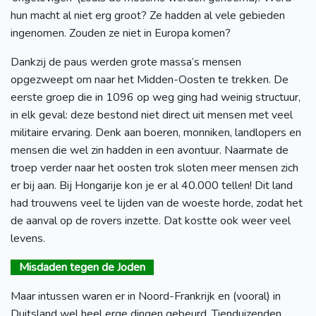
hun macht al niet erg groot? Ze hadden al vele gebieden
ingenomen. Zouden ze niet in Europa komen?
Dankzij de paus werden grote massa’s mensen
opgezweept om naar het Midden-Oosten te trekken. De
eerste groep die in 1096 op weg ging had weinig structuur,
in elk geval: deze bestond niet direct uit mensen met veel
militaire ervaring. Denk aan boeren, monniken, landlopers en
mensen die wel zin hadden in een avontuur. Naarmate de
troep verder naar het oosten trok sloten meer mensen zich
er bij aan. Bij Hongarije kon je er al 40.000 tellen! Dit land
had trouwens veel te lijden van de woeste horde, zodat het
de aanval op de rovers inzette. Dat kostte ook weer veel
levens.
Misdaden tegen de Joden
Maar intussen waren er in Noord-Frankrijk en (vooral) in
Duitsland wel heel erge dingen gebeurd. Tienduizenden