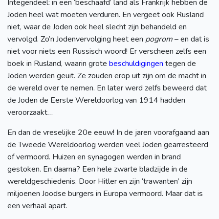
Integendeel: in een ‘beschaafd’ land als Frankrijk hebben de
Joden heel wat moeten verduren. En vergeet ook Rusland
niet, waar de Joden ook heel slecht zijn behandeld en
vervolgd. Zo’n Jodenvervolging heet een
pogrom
– en dat is
niet voor niets een Russisch woord! Er verscheen zelfs een
boek in Rusland, waarin grote
beschuldigingen
tegen de
Joden werden geuit. Ze zouden erop uit zijn om de macht in
de wereld over te nemen. En later werd zelfs beweerd dat
de Joden de Eerste Wereldoorlog van 1914 hadden
veroorzaakt…
En dan de vreselijke 20e eeuw! In de jaren voorafgaand aan
de Tweede Wereldoorlog werden veel Joden gearresteerd
of vermoord. Huizen en synagogen werden in brand
gestoken. En daarna? Een hele zwarte bladzijde in de
wereldgeschiedenis. Door Hitler en zijn ‘trawanten’ zijn
miljoenen Joodse burgers in Europa vermoord. Maar dat is
een verhaal apart.