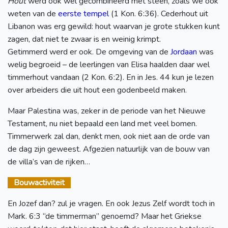
Hout
werd ook wel gecombineerd met steen, zoals we ook
weten van de
eerste tempel
(1 Kon. 6:36). Cederhout uit
Libanon was erg gewild: hout waarvan je grote stukken kunt
zagen, dat niet te zwaar is en weinig krimpt.
Getimmerd werd er ook. De omgeving van de
Jordaan
was
welig begroeid – de leerlingen van Elisa haalden daar wel
timmerhout vandaan (2 Kon. 6:2). En in Jes. 44 kun je lezen
over arbeiders die uit hout een godenbeeld maken.
Maar Palestina was, zeker in de periode van het Nieuwe
Testament, nu niet bepaald een land met veel bomen.
Timmerwerk zal dan, denkt men, ook niet aan de orde van
de dag zijn geweest. Afgezien natuurlijk van de bouw van
de villa’s van de rijken…
Bouwactiviteit
En Jozef dan? zul je vragen. En ook Jezus Zelf wordt toch in
Mark. 6:3 “de timmerman” genoemd? Maar het Griekse