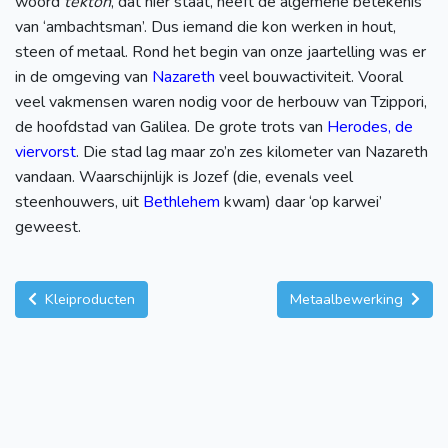
woord
tekton
, dat hier staat, heeft de algemene betekenis
van ‘ambachtsman’. Dus iemand die kon werken in hout,
steen of metaal. Rond het begin van onze jaartelling was er
in de omgeving van
Nazareth
veel bouwactiviteit. Vooral
veel vakmensen waren nodig voor de herbouw van Tzippori,
de hoofdstad van Galilea. De grote trots van
Herodes, de
viervorst
. Die stad lag maar zo’n zes kilometer van Nazareth
vandaan. Waarschijnlijk is Jozef (die, evenals veel
steenhouwers, uit
Bethlehem
kwam) daar ‘op karwei’
geweest.
Kleiproducten
Metaalbewerking