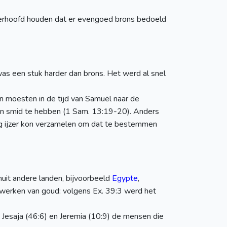
hterhoofd houden dat er evengoed brons bedoeld
was een stuk harder dan brons. Het werd al snel
en moesten in de tijd van Samuël naar de
en smid te hebben (1 Sam. 13:19-20). Anders
g ijzer kon verzamelen om dat te bestemmen
nuit andere landen, bijvoorbeeld
Egypte
,
erwerken van goud: volgens Ex. 39:3 werd het
n Jesaja (46:6) en Jeremia (10:9) de mensen die