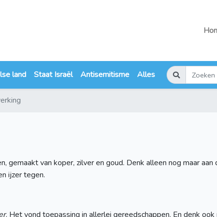
Ho
lse land
Staat Israël
Antisemitisme
Alles
erking
en, gemaakt van koper, zilver en goud. Denk alleen nog maar aan 
n ijzer tegen.
er
. Het vond toepassing in allerlei gereedschappen. En denk ook