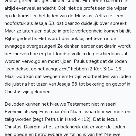
vooral gezien als ‘geschiedenisboek’. Het heeft daarom niet
altijd evenveel aandacht. Ook niet de profetieën die wijzen
op de komst en het lijden van de Messias. Zelfs niet een
hoofdstuk als Jesaja 53, dat daar zo duidelijk over spreekt.
Maar ze laten zien dat ze in grote verlegenheid komen bij dit
Bijbelgedeelte. Het wordt dan ook bij het lezen in de
synagoge overgeslagen! Ze denken eerder dat daarin wordt
beschreven hoe erg het Joodse volk in de geschiedenis zal
worden vervolgd en moet lijden. Paulus zegt dat de Joden
"een deksel op het aangezicht" hebben (2 Kor. 3:14-16).
Maar God kan dat wegnemen! Er zijn voorbeelden van Joden
die juist na het lezen van Jesaja 53 tot bekering en geloof in
Christus zijn gekomen.
De Joden kunnen het Nieuwe Testament niet missen!
Evenmin als wij. Er is maar één Naam, waardoor we moeten
zalig worden (zegt Petrus in Hand. 4 :12). Dat is Jezus
Christus! Daarom is het zo belangrijk dat er voor de Joden
een goede en betrouwbare vertaling is van het Nieuwe