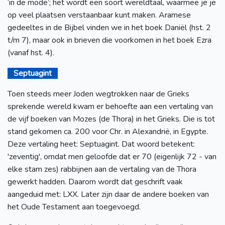
‘in de mode’; het wordt een soort wereldtaal, waarmee je je
op veel plaatsen verstaanbaar kunt maken. Aramese
gedeeltes in de Bijbel vinden we in het boek Daniël (hst. 2
t/m 7), maar ook in brieven die voorkomen in het boek Ezra
(vanaf hst. 4).
Septuagint
Toen steeds meer Joden wegtrokken naar de Grieks
sprekende wereld kwam er behoefte aan een vertaling van
de vijf boeken van Mozes (de Thora) in het Grieks. Die is tot
stand gekomen ca. 200 voor Chr. in Alexandrië, in Egypte.
Deze vertaling heet: Septuagint. Dat woord betekent:
'zeventig', omdat men geloofde dat er 70 (eigenlijk 72 - van
elke stam zes) rabbijnen aan de vertaling van de Thora
gewerkt hadden. Daarom wordt dat geschrift vaak
aangeduid met: LXX. Later zijn daar de andere boeken van
het Oude Testament aan toegevoegd.