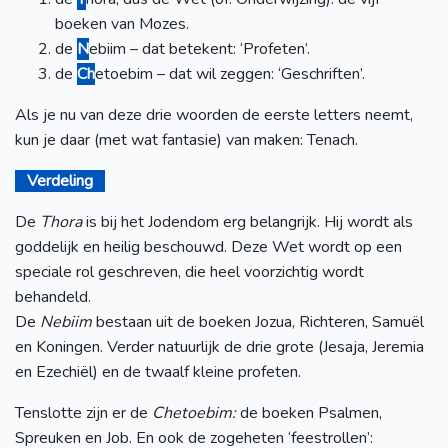
boeken van Mozes.
de
N
ebiim – dat betekent: ‘Profeten’.
de
Ch
etoebim – dat wil zeggen: ‘Geschriften’.
Als je nu van deze drie woorden de eerste letters neemt,
kun je daar (met wat fantasie) van maken: Tenach.
Verdeling
De
Thora
is bij het Jodendom erg belangrijk. Hij wordt als
goddelijk en heilig beschouwd. Deze Wet wordt op een
speciale rol geschreven, die heel voorzichtig wordt
behandeld.
De
Nebiim
bestaan uit de boeken Jozua, Richteren, Samuël
en Koningen. Verder natuurlijk de drie grote (Jesaja, Jeremia
en Ezechiël) en de twaalf kleine profeten.
Tenslotte zijn er de
Chetoebim:
de boeken Psalmen,
Spreuken en Job. En ook de zogeheten ‘feestrollen’: