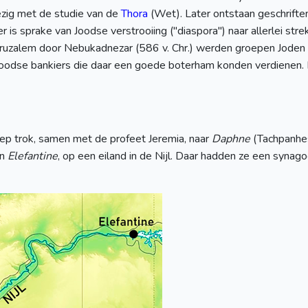
ezig met de studie van de
Thora
(Wet). Later ontstaan geschrifte
der is sprake van Joodse verstrooiing ("diaspora") naar allerlei 
ruzalem door Nebukadnezar (586 v. Chr.) werden groepen Joden
 Joodse bankiers die daar een goede boterham konden verdienen. E
ep trok, samen met de profeet Jeremia, naar
Daphne
(Tachpanhe
in
Elefantine
, op een eiland in de Nijl. Daar hadden ze een synag