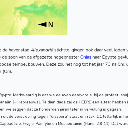
te de havenstad
Alexandrië
stichtte, gingen ook daar veel Joden
as de zoon van de afgezette hogepriester
Onias
naar Egypte gevluc
oodse tempel bouwen. Deze zou het nog tot het jaar 73 na Chr. 
s
(On).
ypte. Merkwaardig is dat we eeuwen daarvoor al bij de profeet Jesaja
Kanaän [= Hebreeuws]. Te dien dage zal de HEERE een altaar hebben in
nen we zeggen dat ze honderden jaren later in vervulling is gegaan.
 de verstrooiing tegen; "diaspora" staat er in Jak. 1:1 letterlijk in he
, Cappadócië, Frygië, Pamfylië en Mesopotamië (Hand. 2:9-11). Dat ware