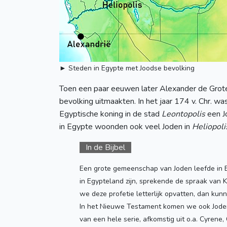
► Steden in Egypte met Joodse bevolking
Toen een paar eeuwen later Alexander de Gro
bevolking uitmaakten. In het jaar 174 v. Chr. w
Egyptische koning in de stad
Leontopolis
een J
in Egypte woonden ook veel Joden in
Heliopoli
In de Bijbel
Een grote gemeenschap van Joden leefde in Eg
in Egypteland zijn, sprekende de spraak van 
we deze profetie letterlijk opvatten, dan kun
In het Nieuwe Testament komen we ook Joden uit
van een hele serie, afkomstig uit o.a. Cyrene