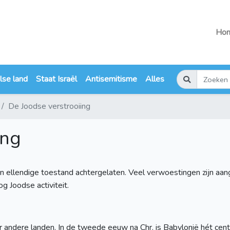
Ho
lse land
Staat Israël
Antisemitisme
Alles
De Joodse verstrooiing
ing
n ellendige toestand achtergelaten. Veel verwoestingen zijn aan
og Joodse activiteit.
r andere landen. In de tweede eeuw na Chr. is Babylonië hét ce