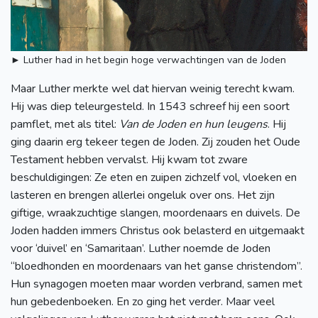
► Luther had in het begin hoge verwachtingen van de Joden
Maar Luther merkte wel dat hiervan weinig terecht kwam.
Hij was diep teleurgesteld. In 1543 schreef hij een soort
pamflet, met als titel:
Van de Joden en hun leugens
. Hij
ging daarin erg tekeer tegen de Joden. Zij zouden het Oude
Testament hebben vervalst. Hij kwam tot zware
beschuldigingen: Ze eten en zuipen zichzelf vol, vloeken en
lasteren en brengen allerlei ongeluk over ons. Het zijn
giftige, wraakzuchtige slangen, moordenaars en duivels. De
Joden hadden immers Christus ook belasterd en uitgemaakt
voor ‘duivel’ en ‘Samaritaan’. Luther noemde de Joden
“bloedhonden en moordenaars van het ganse christendom”.
Hun synagogen moeten maar worden verbrand, samen met
hun gebedenboeken. En zo ging het verder. Maar veel